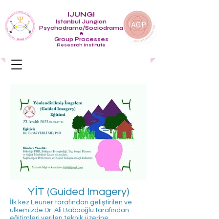
IJUNGI
Istanbul Jungian
Psychodrama/Sociodrama
&
Group Processes
Research Institute
YİT (Guided Imagery)
İlk kez Leuner tarafından geliştirilen ve
ülkemizde Dr. Ali Babaoğlu tarafından
eğitimleri verilen teknik üzerine