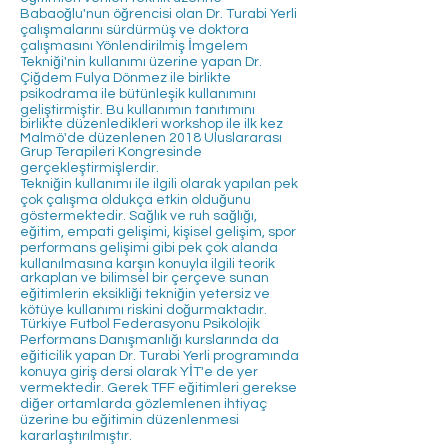
Babaoğlu'nun öğrencisi olan Dr. Turabi Yerli
çalışmalarını sürdürmüş ve doktora
çalışmasını Yönlendirilmiş İmgelem
Tekniği'nin kullanımı üzerine yapan Dr.
Çiğdem Fulya Dönmez ile birlikte
psikodrama ile bütünleşik kullanımını
geliştirmiştir. Bu kullanımın tanıtımını
birlikte düzenledikleri workshop ile ilk kez
Malmö'de düzenlenen 2018 Uluslararası
Grup Terapileri Kongresinde
gerçekleştirmişlerdir.
Tekniğin kullanımı ile ilgili olarak yapılan pek
çok çalışma oldukça etkin olduğunu
göstermektedir. Sağlık ve ruh sağlığı,
eğitim, empati gelişimi, kişisel gelişim, spor
performans gelişimi gibi pek çok alanda
kullanılmasına karşın konuyla ilgili teorik
arkaplan ve bilimsel bir çerçeve sunan
eğitimlerin eksikliği tekniğin yetersiz ve
kötüye kullanımı riskini doğurmaktadır.
Türkiye Futbol Federasyonu Psikolojik
Performans Danışmanlığı kurslarında da
eğiticilik yapan Dr. Turabi Yerli programında
konuya giriş dersi olarak YİT'e de yer
vermektedir. Gerek TFF eğitimleri gerekse
diğer ortamlarda gözlemlenen ihtiyaç
üzerine bu eğitimin düzenlenmesi
kararlaştırılmıştır.