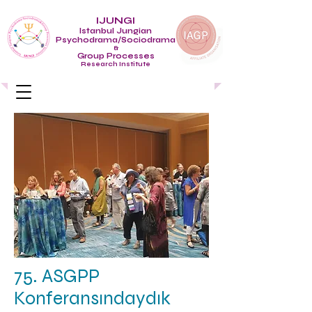
IJUNGI
Istanbul Jungian
Psychodrama/Sociodrama
&
Group Processes
Research Institute
75. ASGPP
Konferansındaydık