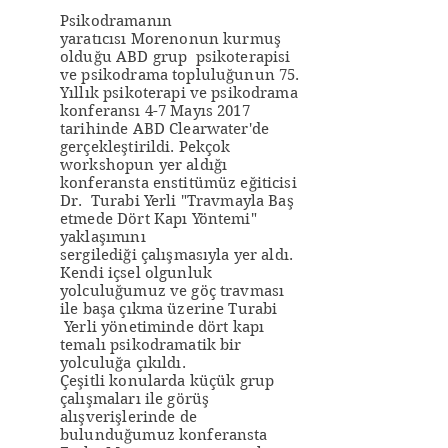
Psikodramanın
yaratıcısı Morenonun kurmuş
olduğu ABD grup psikoterapisi
ve psikodrama topluluğunun 75.
Yıllık psikoterapi ve psikodrama
konferansı 4-7 Mayıs 2017
tarihinde ABD Clearwater'de
gerçekleştirildi. Pekçok
workshopun yer aldığı
konferansta enstitümüz eğiticisi
Dr. Turabi Yerli "Travmayla Baş
etmede Dört Kapı Yöntemi"
yaklaşımını
sergilediği çalışmasıyla yer aldı.
Kendi içsel olgunluk
yolculuğumuz ve göç travması
ile başa çıkma üzerine Turabi
Yerli yönetiminde dört kapı
temalı psikodramatik bir
yolculuğa çıkıldı.
Çeşitli konularda küçük grup
çalışmaları ile görüş
alışverişlerinde de
bulunduğumuz konferansta