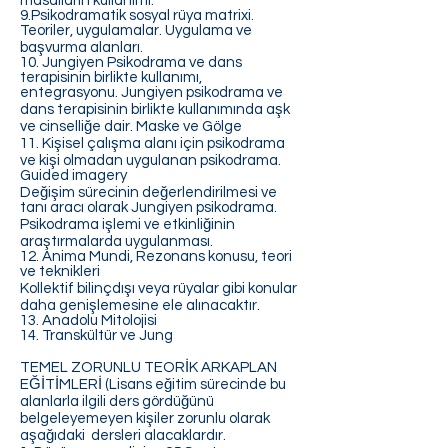
masalların kullanımı.
9.Psikodramatik sosyal rüya matrixi.
Teoriler, uygulamalar. Uygulama ve
başvurma alanları.
10. Jungiyen Psikodrama ve dans
terapisinin birlikte kullanımı,
entegrasyonu. Jungiyen psikodrama ve
dans terapisinin birlikte kullanımında aşk
ve cinselliğe dair. Maske ve Gölge
11. Kişisel çalışma alanı için psikodrama
ve kişi olmadan uygulanan psikodrama.
Guided imagery
Değişim sürecinin değerlendirilmesi ve
tanı aracı olarak Jungiyen psikodrama.
Psikodrama işlemi ve etkinliğinin
araştırmalarda uygulanması.
12. Anima Mundi, Rezonans konusu, teori
ve teknikleri
Kollektif bilinçdışı veya rüyalar gibi konular
daha genişlemesine ele alınacaktır.
13. Anadolu Mitolojisi
14. Transkültür ve Jung
TEMEL ZORUNLU TEORİK ARKAPLAN
EĞİTİMLERİ (Lisans eğitim sürecinde bu
alanlarla ilgili ders gördüğünü
belgeleyemeyen kişiler zorunlu olarak
aşağıdaki dersleri alacaklardır.