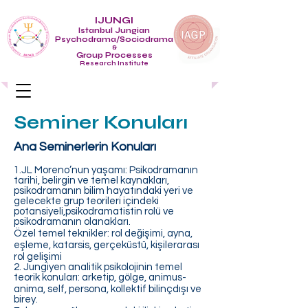
IJUNGI
Istanbul Jungian
Psychodrama/Sociodrama
&
Group Processes
Research Institute
Seminer Konuları
Ana Seminerlerin Konuları
1.JL Moreno’nun yaşamı: Psikodramanın
tarihi, belirgin ve temel kaynakları,
psikodramanın bilim hayatındaki yeri ve
gelecekte grup teorileri içindeki
potansiyeli,psikodramatistin rolü ve
psikodramanın olanakları.
Özel temel teknikler: rol değişimi, ayna,
eşleme, katarsis, gerçeküstü, kişilerarası
rol gelişimi
2. Jungiyen analitik psikolojinin temel
teorik konuları: arketip, gölge, animus-
anima, self, persona, kollektif bilinçdışı ve
birey.