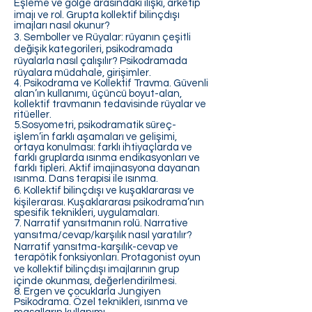
Eşleme ve gölge arasındaki ilişki, arketip
imajı ve rol. Grupta kollektif bilinçdışı
imajları nasıl okunur?
3. Semboller ve Rüyalar: rüyanın çeşitli
değişik kategorileri, psikodramada
rüyalarla nasıl çalışılır? Psikodramada
rüyalara müdahale, girişimler.
4. Psikodrama ve Kollektif Travma. Güvenli
alan’ın kullanımı, üçüncü boyut-alan,
kollektif travmanın tedavisinde rüyalar ve
ritüeller.
5.Sosyometri, psikodramatik süreç-
işlem’in farklı aşamaları ve gelişimi,
ortaya konulması: farklı ihtiyaçlarda ve
farklı gruplarda ısınma endikasyonları ve
farklı tipleri. Aktif imajinasyona dayanan
ısınma. Dans terapisi ile ısınma.
6. Kollektif bilinçdışı ve kuşaklararası ve
kişilerarası. Kuşaklararası psikodrama’nın
spesifik teknikleri, uygulamaları.
7. Narratif yansıtmanın rolü. Narrative
yansıtma/cevap/karşılık nasıl yaratılır?
Narratif yansıtma-karşılık-cevap ve
terapötik fonksiyonları. Protagonist oyun
ve kollektif bilinçdışı imajlarının grup
içinde okunması, değerlendirilmesi.
8. Ergen ve çocuklarla Jungiyen
Psikodrama. Özel teknikleri, ısınma ve