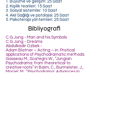
1. Büyüme ve gelişim: 25 Saat
2. Kişilik teorileri: 15 Saat
3. Sosyal sistemler: 10 Saat
4. Akıl Sağlığı ve
patolojisi: 25 Saat
5. P
sikoterapi yöntemleri: 25 Saat
Bibliyografi
C.G.Jung - Man and his Symbols
C.G.Jung - Dreams
Abdulkadir Ozbek -
Adam Blatner – Acting – in: Pratical
applications of Psychodramatic methods
Gasseau M., Scategni W., “Jungian
Psychodrama: from theoretical to
creative roots” in Baim, C., Burmeister, J.,
Maciel, M., “Psychodrama: Advances in
Theory and Practice”, Routledge, London
New York 2007
Gasseau,M.,”Jungcu psikodrama nedir”, in
Fontaine, P., Doganier, I., Psikodrama
Egitmi, Turkce Ceviri Birinci Baski , Izmir,
2007
Gasseau, M.,”Imagery sociodrama &
archetypal imagery sociodrama”. In
Wiener, R., Adderley, D., Kirk, K.,(a cura di)
Sociodrama in a changing world, Lulu,
London 2011,pp. 133-149
M.Gasseau, L.Perrotta, "The jungian
approach: in situ supervision of