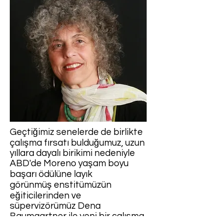
Geçtiğimiz senelerde de birlikte
çalışma fırsatı bulduğumuz,
uzun
yıllara dayalı birikimi nedeniyle
ABD'de Moreno yaşam boyu
başarı ödülüne layık
görünmüş
enstitümüzün
eğiticilerinden ve
süpervizörümüz Dena
Baumgartner ile yeni bir çalışma