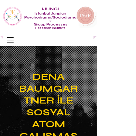
IJUNGI
Istanbul Jungian
Psychodrama/Sociodrama
&
Group Processes
Research Institute
DENA
BAUMGAR
TNER İLE
SOSYAL
ATOM
ÇALIŞMAS